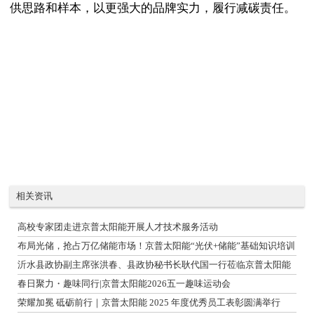
供思路和样本，以更强大的品牌实力，履行减碳责任。
相关资讯
高校专家团走进京普太阳能开展人才技术服务活动
布局光储，抢占万亿储能市场！京普太阳能“光伏+储能”基础知识培训
会！
沂水县政协副主席张洪春、县政协秘书长耿代国一行莅临京普太阳能
调研
春日聚力・趣味同行|京普太阳能2026五一趣味运动会
荣耀加冕 砥砺前行｜京普太阳能 2025 年度优秀员工表彰圆满举行