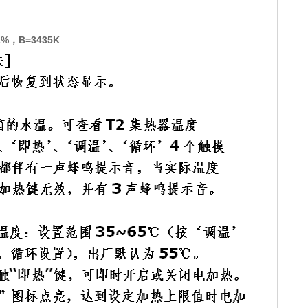
1%
B=3435K
，