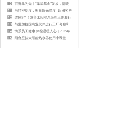
开2025年度工作总结暨2026年工作部
百善孝为先丨“孝星基金”发放，情暖
署大会
父母心！
当精密刻度，衡量阳光温度--欧洲客户
考察中的细节与共鸣
连续9年！京普太阳能总经理王剑履行
山东省人大代表责任
与孟加拉国商业伙伴进行工厂考察和
产品讨论
情系员工健康 体检温暖人心｜2025年
度员工体检
阳台壁挂太阳能热水器使用小课堂