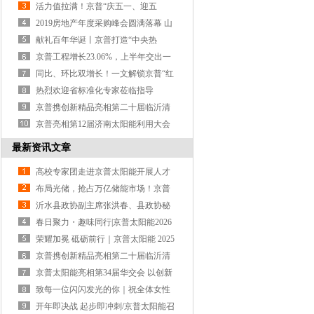
项荣誉称号
活力值拉满！京普“庆五一、迎五
四”春季趣味运动会全场燃爆
2019房地产年度采购峰会圆满落幕 山
东京普笑傲
献礼百年华诞丨京普打造“中央热
水”系统 助推
京普工程增长23.06%，上半年交出一
份稳中有进的
同比、环比双增长！一文解锁京普“红
六月”销量密码
热烈欢迎省标准化专家莅临指导
京普携创新精品亮相第二十届临沂清
洁热能博览会 光伏热水器成焦点
京普亮相第12届济南太阳能利用大会
分布式光伏
最新资讯文章
高校专家团走进京普太阳能开展人才
技术服务活动
布局光储，抢占万亿储能市场！京普
太阳能“光伏+储能”基础知识培训会！
沂水县政协副主席张洪春、县政协秘
书长耿代国一行莅临京普太阳能调研
春日聚力・趣味同行|京普太阳能2026
五一趣味运动会
荣耀加冕 砥砺前行｜京普太阳能 2025
年度优秀员工表彰圆满举行
京普携创新精品亮相第二十届临沂清
洁热能博览会 光伏热水器成焦点
京普太阳能亮相第34届华交会 以创新
智造拓展海外新版图
致每一位闪闪发光的你｜祝全体女性
同胞女神节快乐！
开年即决战 起步即冲刺/京普太阳能召