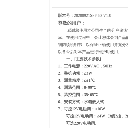
版本号：
20200921SPF-82 V1.0
尊敬的用户：
感谢您使用本公司生产的分户储热
幸。在使用过程中，会让您体会到产品
细阅读说明书，以保证正确使用并充分
以备今后对本产品进行维护时使用。
一、
[
主要技术参数
]
1
、工作电源：
220V AC
，
50Hz
2
、整机功耗：
≤3W
3
、测量精度：
≤±1℃
4
、测温范围：
0~99℃
5
、温控范围：
35~65℃
6
、安装方式：水箱嵌入式
7
、可控
12V
电磁阀：≤
10W
可控
12V
电动阀：≤
4W
（
3
线
2
控、
2
可选
220V
电动阀。