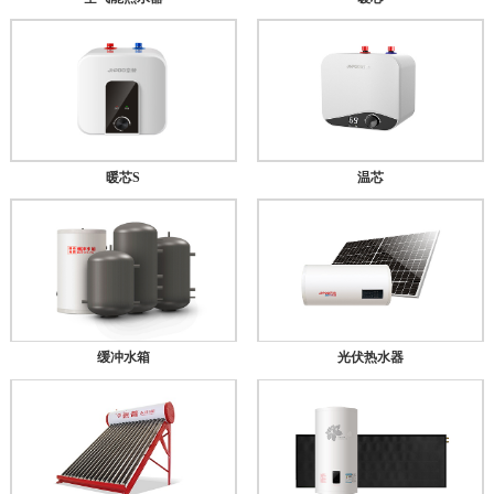
暖芯S
温芯
缓冲水箱
光伏热水器