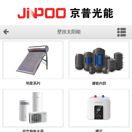
壁挂太阳能
明星系列
搪瓷内胆
空气能热水器
暖芯