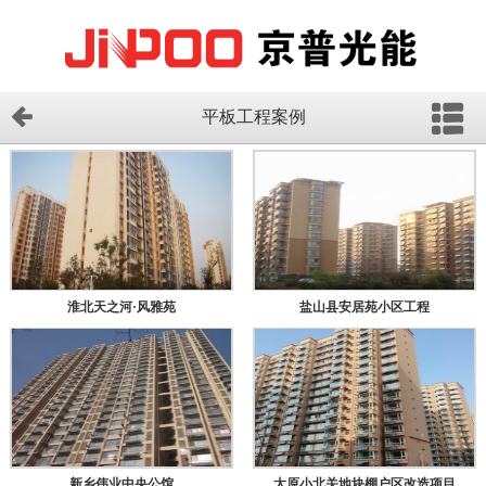
平板工程案例
淮北天之河·风雅苑
盐山县安居苑小区工程
新乡伟业中央公馆
太原小北关地块棚户区改造项目