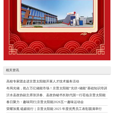
相关资讯
高校专家团走进京普太阳能开展人才技术服务活动
布局光储，抢占万亿储能市场！京普太阳能“光伏+储能”基础知识培训
会！
沂水县政协副主席张洪春、县政协秘书长耿代国一行莅临京普太阳能
调研
春日聚力・趣味同行|京普太阳能2026五一趣味运动会
荣耀加冕 砥砺前行｜京普太阳能 2025 年度优秀员工表彰圆满举行